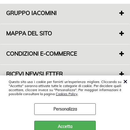
GRUPPO IACOMINI
F. di Iacomini Francesco E C. Sas
P.IVA 01718000563
MAPPA DEL SITO
S.Legale: Via Casal dell'Abete 16
01019 Vetralla (VT)
Chi siamo
Sede Commerciale: S.P. Monterozzi Marina Snc
Dove siamo
Angolo Via F. De Cesaris - 01016 Tarquinia (VT)
CONDIZIONI E-COMMERCE
Servizi
Tel. 0766 858599
Condizioni di vendita
Contatti
Spedizioni
RICEVI NEWSLETTER
Privacy Policy
Vuoi tenerti informato sulle nostre novità?
Questo sito usa i cookie per fornirti un'esperienza migliore. Cliccando su
Cookies Policy
"Accetta" saranno attivate tutte le categorie di cookie. Per decidere quali
Iscriviti alla nostra Newsletter
© 2018 Gruppo Iacomini. Tutti i diritti riservati.
accettare, cliccare invece su "Personalizza". Per maggiori informazioni è
Postvendita
possibile consultare la pagina
Cookies Policy
.
Personalizza
Preferenze cookie
Accetta