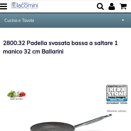
Cucina e Tavola
Home
Categoria:
Cucina e Tavola
2800.32 Padella svasata bassa a saltare 1
Marca
Elettrodomestici
manico 32 cm Ballarini
Audio Video Tv
Forniture per Hotel e Ristoranti
Posate Salvinelli
Servizi
Contatti