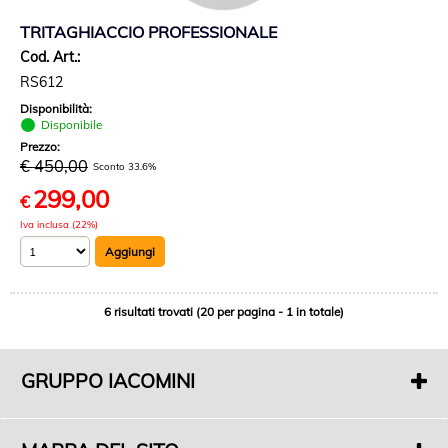
TRITAGHIACCIO PROFESSIONALE
Cod. Art.:
RS612
Disponibilità:
Disponibile
Prezzo:
€ 450,00
Sconto 33.6%
299,00
€
Iva inclusa (22%)
6 risultati trovati (20 per pagina - 1 in totale)
GRUPPO IACOMINI
F. di Iacomini Francesco E C. Sas
P.IVA 01718000563