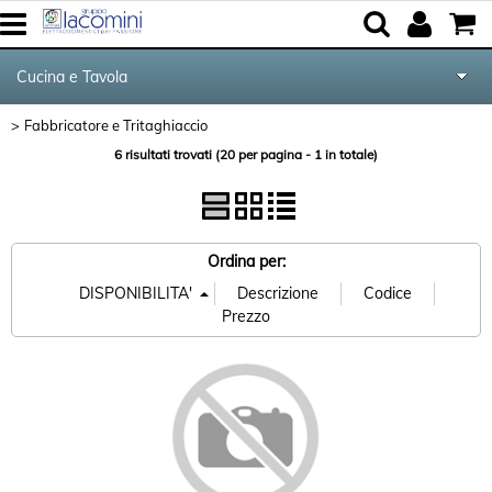
Cucina e Tavola
Fabbricatore e Tritaghiaccio
> Fabbricatore e Tritaghiaccio
Home
Categoria:
Cucina e Tavola
6 risultati trovati (20 per pagina - 1 in totale)
Marca
Elettrodomestici
Audio Video Tv
Ordina per:
Forniture per Hotel e Ristoranti
Posate Salvinelli
Servizi
Contatti