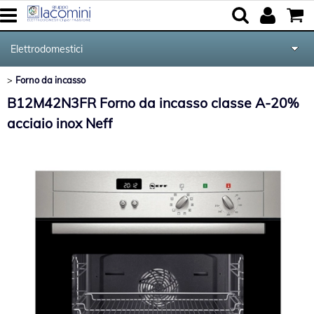
Elettrodomestici
Forno da incasso
>
Home
Categoria:
Elettrodomestici
Forno da incasso
B12M42N3FR Forno da incasso classe A-20%
Marca
Cucina e Tavola
acciaio inox Neff
Audio Video Tv
Forniture per Hotel e Ristoranti
Posate Salvinelli
Servizi
Contatti