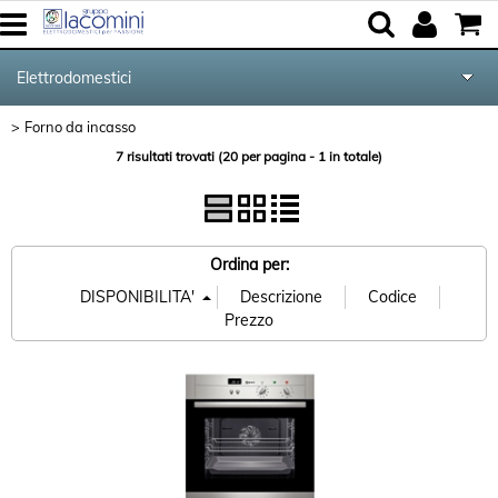
Elettrodomestici
Forno da incasso
> Forno da incasso
Home
Categoria:
Elettrodomestici
7 risultati trovati (20 per pagina - 1 in totale)
Marca
Cucina e Tavola
Audio Video Tv
Ordina per:
Forniture per Hotel e Ristoranti
Posate Salvinelli
Servizi
Contatti