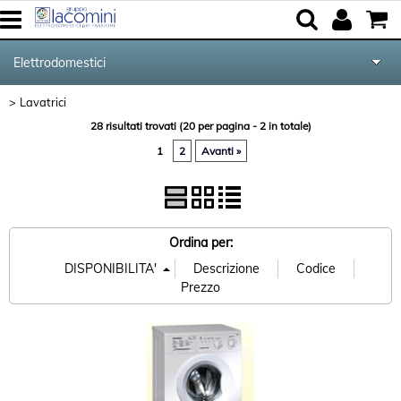
Elettrodomestici
Lavatrici
> Lavatrici
Home
Categoria:
Elettrodomestici
28 risultati trovati (20 per pagina - 2 in totale)
Marca
1
2
Avanti »
Cucina e Tavola
Audio Video Tv
Ordina per:
Forniture per Hotel e Ristoranti
Posate Salvinelli
Servizi
Contatti