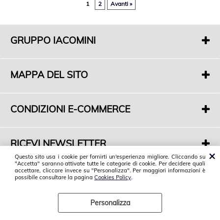
1
2
Avanti »
GRUPPO IACOMINI
F. di Iacomini Francesco E C. Sas
P.IVA 01718000563
MAPPA DEL SITO
S.Legale: Via Casal dell'Abete 16
01019 Vetralla (VT)
Chi siamo
Sede Commerciale: S.P. Monterozzi Marina Snc
Dove siamo
Angolo Via F. De Cesaris - 01016 Tarquinia (VT)
CONDIZIONI E-COMMERCE
Servizi
Tel. 0766 858599
Condizioni di vendita
Contatti
Spedizioni
RICEVI NEWSLETTER
Privacy Policy
Vuoi tenerti informato sulle nostre novità?
Questo sito usa i cookie per fornirti un'esperienza migliore. Cliccando su
Cookies Policy
"Accetta" saranno attivate tutte le categorie di cookie. Per decidere quali
Iscriviti alla nostra Newsletter
© 2018 Gruppo Iacomini. Tutti i diritti riservati.
accettare, cliccare invece su "Personalizza". Per maggiori informazioni è
Postvendita
possibile consultare la pagina
Cookies Policy
.
Personalizza
Preferenze cookie