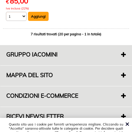
85,00
€
Iva inclusa (22%)
7 risultati trovati (20 per pagina - 1 in totale)
GRUPPO IACOMINI
F. di Iacomini Francesco E C. Sas
P.IVA 01718000563
MAPPA DEL SITO
S.Legale: Via Casal dell'Abete 16
01019 Vetralla (VT)
Chi siamo
Sede Commerciale: S.P. Monterozzi Marina Snc
Dove siamo
Angolo Via F. De Cesaris - 01016 Tarquinia (VT)
CONDIZIONI E-COMMERCE
Servizi
Tel. 0766 858599
Condizioni di vendita
Contatti
Spedizioni
RICEVI NEWSLETTER
Privacy Policy
Vuoi tenerti informato sulle nostre novità?
Questo sito usa i cookie per fornirti un'esperienza migliore. Cliccando su
Cookies Policy
"Accetta" saranno attivate tutte le categorie di cookie. Per decidere quali
Iscriviti alla nostra Newsletter
© 2018 Gruppo Iacomini. Tutti i diritti riservati.