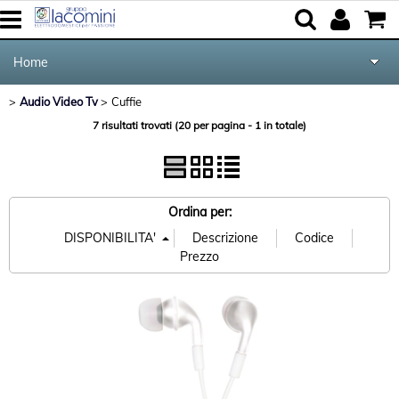
Home
Audio Video Tv
Cuffie
>
> Cuffie
Elettrodomestici
Categoria:
Home
Audio Video Tv
7 risultati trovati (20 per pagina - 1 in totale)
Marca
Cucina e Tavola
Audio Video Tv
Ordina per:
Forniture per Hotel e Ristoranti
Posate Salvinelli
Servizi
Contatti