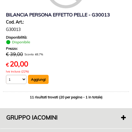
BILANCIA PERSONA EFFETTO PELLE - G30013
Cod. Art.:
G30013
Disponibilità:
Disponibile
Prezzo:
€ 39,00
Sconto 48.7%
20,00
€
Iva inclusa (22%)
11 risultati trovati (20 per pagina - 1 in totale)
GRUPPO IACOMINI
F. di Iacomini Francesco E C. Sas
P.IVA 01718000563