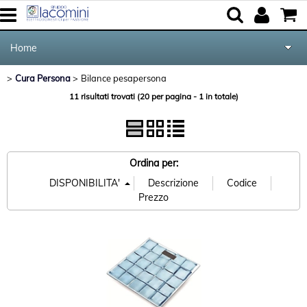
Home
Cura Persona
Bilance pesapersona
>
> Bilance pesapersona
Elettrodomestici
Categoria:
Home
Cura Persona
11 risultati trovati (20 per pagina - 1 in totale)
Marca
Cucina e Tavola
Audio Video Tv
Ordina per:
Forniture per Hotel e Ristoranti
Posate Salvinelli
Servizi
Contatti