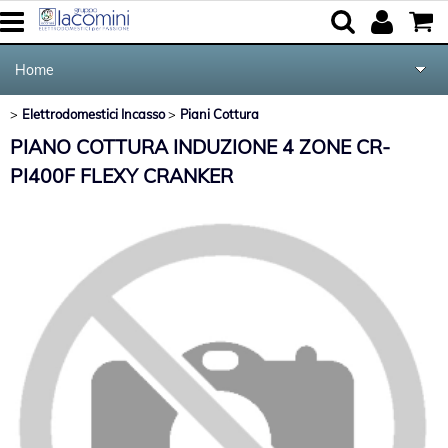
Home
Elettrodomestici Incasso
Piani Cottura
>
>
Elettrodomestici
Categoria:
Home
Elettrodomestici Incasso
Piani Cottura
PIANO COTTURA INDUZIONE 4 ZONE CR-
Marca
Cucina e Tavola
PI400F FLEXY CRANKER
Audio Video Tv
Forniture per Hotel e Ristoranti
Posate Salvinelli
Servizi
Contatti