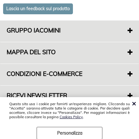
GRUPPO IACOMINI
F. di Iacomini Francesco E C. Sas
P.IVA 01718000563
MAPPA DEL SITO
S.Legale: Via Casal dell'Abete 16
01019 Vetralla (VT)
Chi siamo
Sede Commerciale: S.P. Monterozzi Marina Snc
Dove siamo
Angolo Via F. De Cesaris - 01016 Tarquinia (VT)
CONDIZIONI E-COMMERCE
Servizi
Tel. 0766 858599
Condizioni di vendita
Contatti
Spedizioni
RICEVI NEWSLETTER
Privacy Policy
Vuoi tenerti informato sulle nostre novità?
Questo sito usa i cookie per fornirti un'esperienza migliore. Cliccando su
Cookies Policy
"Accetta" saranno attivate tutte le categorie di cookie. Per decidere quali
Iscriviti alla nostra Newsletter
© 2018 Gruppo Iacomini. Tutti i diritti riservati.
accettare, cliccare invece su "Personalizza". Per maggiori informazioni è
Postvendita
possibile consultare la pagina
Cookies Policy
.
Personalizza
Preferenze cookie