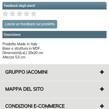
Feedback degli utenti
Descrizione
Prodotto Made In Italy
Base e struttura in MDF.
Dimensioni(LxL) 20x20 cm
Altezza 5,5 cm
GRUPPO IACOMINI
F. di Iacomini Francesco E C. Sas
P.IVA 01718000563
MAPPA DEL SITO
S.Legale: Via Casal dell'Abete 16
01019 Vetralla (VT)
Chi siamo
Sede Commerciale: S.P. Monterozzi Marina Snc
Dove siamo
Angolo Via F. De Cesaris - 01016 Tarquinia (VT)
CONDIZIONI E-COMMERCE
Servizi