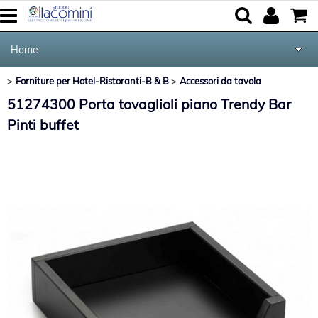
Home
Forniture per Hotel-Ristoranti-B & B
Accessori da tavola
Elettrodomestici
Categoria:
>
>
Home
Forniture per Hotel-Ristoranti-B & B
Accessori da tavola
51274300 Porta tovaglioli piano Trendy Bar
Cucina e Tavola
Pinti buffet
Marca
Audio Video Tv
Forniture per Hotel e Ristoranti
Posate Salvinelli
Servizi
Contatti