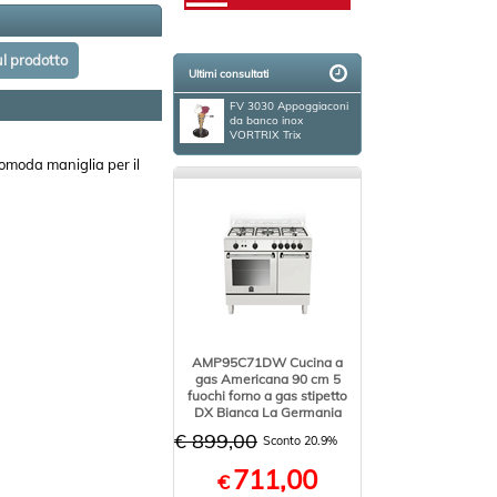
Ultimi consultati
FV 3030 Appoggiaconi
da banco inox
VORTRIX Trix
comoda maniglia per il
AMP95C71DW Cucina a
gas Americana 90 cm 5
fuochi forno a gas stipetto
DX Bianca La Germania
€ 899,00
Sconto 20.9%
711,00
€