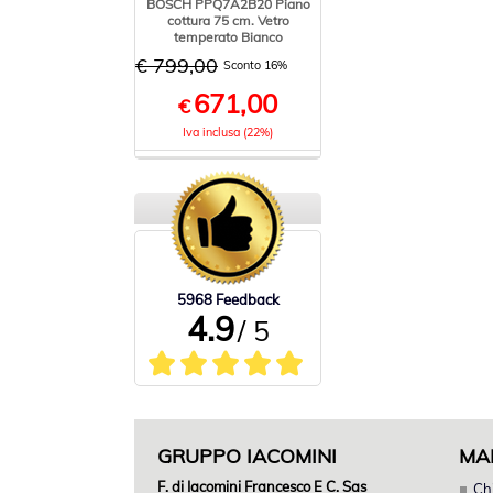
BOSCH PPQ7A2B20 Piano
cottura 75 cm. Vetro
temperato Bianco
€ 799,00
Sconto 16%
671,00
€
Iva inclusa (22%)
5968 Feedback
4.9
/ 5
GRUPPO IACOMINI
MA
F. di Iacomini Francesco E C. Sas
Ch