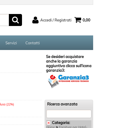
Accedi / Registrati
0,00
ato
Sono un nuovo cliente
serisci il
Se non sei ancora registrato sul
Servizi
Contatti
rd e poi
nostro sito clicca sul pulsante
ccedi"
"Registrati"
Se desideri acquistare
anche la garanzia
aggiuntiva clicca sull'icona
garanzia3:
ord?
Ricerca avanzata
clusa (22%)
Categoria:
>
Home
Forniture per Hotel-