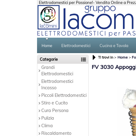
Elettrodomestici per Passione!- Vendita Online a Prezzi
Home
Elettrodomestici
Cucina e Tavola
Ti trovi in
Home
Fo
Categorie
FV 3030 Appoggi
Grandi
Elettrodomestici
Elettrodomestici
Incasso
Piccoli Elettrodomestici
Stiro e Cucito
Cura Persona
Pulizia
Clima
Riscaldamento