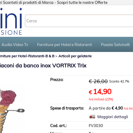
 Scontati di prodotti di Marca - Scopri tutte le nostre Offerte
Sono già registr
Per completare l'ordine in
Audio Video Tv
Forniture per Hotel e Ristoranti
Posate Salvinelli
nome utente e la passwo
clicca sul pulsante "A
rniture per Hotel-Ristoranti-B & B
Articoli per gelaterie
E-mail:
aconi da banco inox VORTRIX Trix
Password:
Prezzo:
€ 26,00
Sconto 42.7%
14,90
€
Iva inclusa (22%)
Hai perso la passw
Spese di trasporto:
A partire da
€ 4,90
Iva in
Maggiori dettagli
Cod. art.:
FV3030