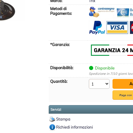
Marca:
Trix
Metodi di
Pagamento:
*Garanzia:
Disponibilità:
Disponibile
Spedizione in 7/10 giorni lav
Quantità:
Servizi
Stampa
Richiedi informazioni