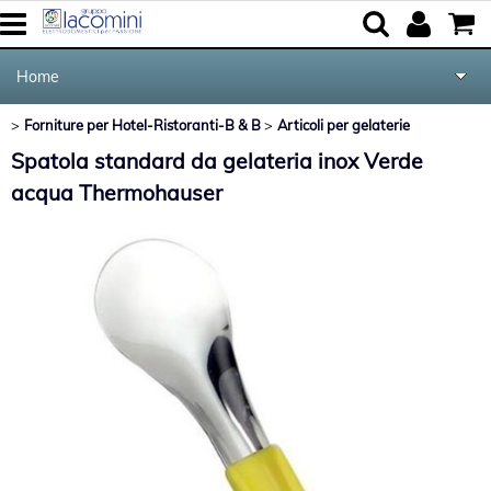
Home
Forniture per Hotel-Ristoranti-B & B
Articoli per gelaterie
Elettrodomestici
Categoria:
>
>
Home
Forniture per Hotel-Ristoranti-B & B
Articoli per gelaterie
Spatola standard da gelateria inox Verde
Cucina e Tavola
acqua Thermohauser
Marca
Audio Video Tv
Forniture per Hotel e Ristoranti
Posate Salvinelli
Servizi
Contatti