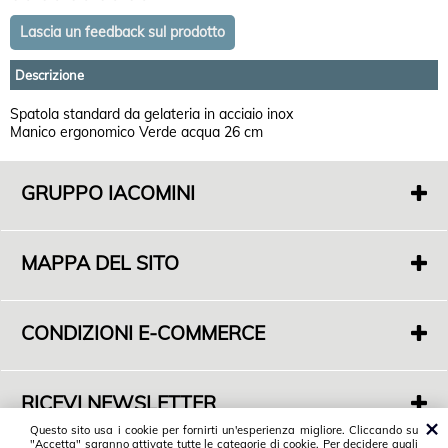
Descrizione
Spatola standard da gelateria in acciaio inox
Manico ergonomico Verde acqua 26 cm
GRUPPO IACOMINI
F. di Iacomini Francesco E C. Sas
P.IVA 01718000563
MAPPA DEL SITO
S.Legale: Via Casal dell'Abete 16
01019 Vetralla (VT)
Chi siamo
Sede Commerciale: S.P. Monterozzi Marina Snc
Dove siamo
Angolo Via F. De Cesaris - 01016 Tarquinia (VT)
CONDIZIONI E-COMMERCE
Servizi
Tel. 0766 858599
Condizioni di vendita
Contatti
Spedizioni
RICEVI NEWSLETTER
Privacy Policy
Vuoi tenerti informato sulle nostre novità?
Questo sito usa i cookie per fornirti un'esperienza migliore. Cliccando su
Cookies Policy
"Accetta" saranno attivate tutte le categorie di cookie. Per decidere quali