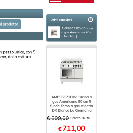
Ultimi consultati
AMP95C71DW Cucina
a gas Americana 90 cm
5 fuochi [...]
un pezzo unico, con 5
amma, dalla cottura
AMP95C71DW Cucina a
gas Americana 90 cm 5
fuochi forno a gas stipetto
DX Bianca La Germania
€ 899,00
Sconto 20.9%
711,00
€