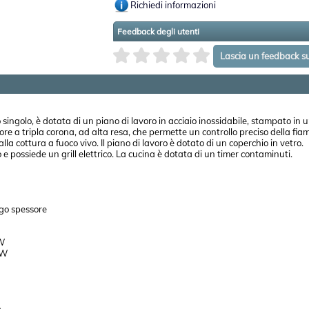
Richiedi informazioni
Feedback degli utenti
singolo, è dotata di un piano di lavoro in acciaio inossidabile, stampato in 
tore a tripla corona, ad alta resa, che permette un controllo preciso della fi
lla cottura a fuoco vivo. Il piano di lavoro è dotato di un coperchio in vetro.
to e possiede un grill elettrico. La cucina è dotata di un timer contaminuti.
rgo spessore
KW
KW
o