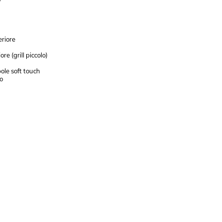
eriore
re (grill piccolo)
le soft touch
ro