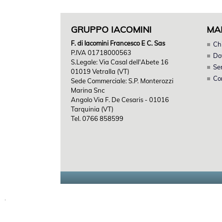
GRUPPO IACOMINI
MA
F. di Iacomini Francesco E C. Sas
Ch
P.IVA 01718000563
Do
S.Legale: Via Casal dell'Abete 16
Ser
01019 Vetralla (VT)
Co
Sede Commerciale: S.P. Monterozzi
Marina Snc
Angolo Via F. De Cesaris - 01016
Tarquinia (VT)
Tel. 0766 858599