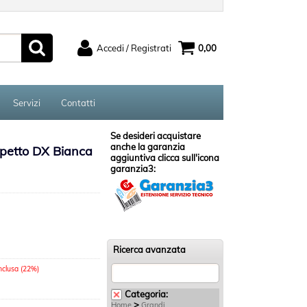
Accedi / Registrati
0,00
ato
Sono un nuovo cliente
serisci il
Se non sei ancora registrato sul
Servizi
Contatti
rd e poi
nostro sito clicca sul pulsante
ccedi"
"Registrati"
Se desideri acquistare
anche la garanzia
petto DX Bianca
aggiuntiva clicca sull'icona
garanzia3:
ord?
Ricerca avanzata
inclusa (22%)
Categoria:
>
Home
Grandi