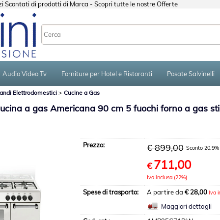
 Scontati di prodotti di Marca - Scopri tutte le nostre Offerte
Sono già registr
Per completare l'ordine in
Audio Video Tv
Forniture per Hotel e Ristoranti
Posate Salvinelli
nome utente e la passwo
clicca sul pulsante "A
andi Elettrodomestici
Cucine a Gas
E-mail:
na a gas Americana 90 cm 5 fuochi forno a gas sti
Password:
Prezzo:
€ 899,00
Sconto 20.9%
711,00
€
Hai perso la passw
Iva inclusa (22%)
Spese di trasporto:
A partire da
€ 28,00
Iva 
Maggiori dettagli