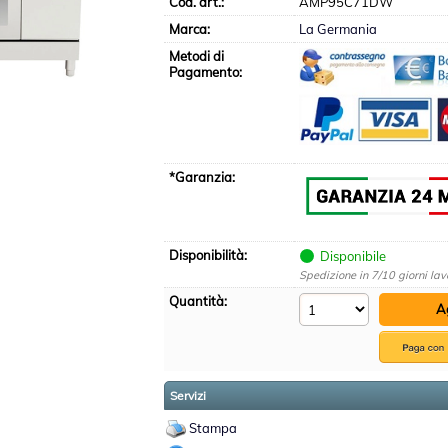
Cod. art.:
AMP95C71DW
Marca:
La Germania
Metodi di
Pagamento:
*Garanzia:
Disponibilità:
Disponibile
Spedizione in 7/10 giorni lav
Quantità:
Servizi
Stampa