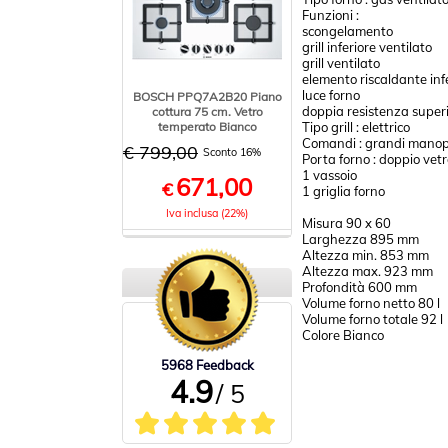
Funzioni :
scongelamento
grill inferiore ventilato
grill ventilato
elemento riscaldante inf
luce forno
BOSCH PPQ7A2B20 Piano
doppia resistenza superio
cottura 75 cm. Vetro
temperato Bianco
Tipo grill : elettrico
Comandi : grandi manopo
€ 799,00
Sconto 16%
Porta forno : doppio vet
1 vassoio
671,00
€
1 griglia forno
Iva inclusa (22%)
Misura 90 x 60
Larghezza 895 mm
Altezza min. 853 mm
Altezza max. 923 mm
Profondità 600 mm
Volume forno netto 80 l
Volume forno totale 92 l
Colore Bianco
5968 Feedback
4.9
/ 5