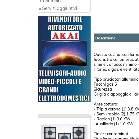
Telefonia
Servizi aggiuntivi
Descrizione
Questa cucina, con forno 
fuochi, tra cui un brucia
simmer, a fuoco minimo, a
Il forno, a gas, è ventila
Tipo bruciatori alluminio
Fuochi gas 5
Sicurezza
Griglia d'appoggio di la
Aree cottura:
- Tripla corona (1) 3.8 
- Semi-rapido (2) 1.75 
- Rapido (1) 3.0 KW
-Ausiliario (1) 1.0 KW
Timer : contaminuti
Tipo forno : gas ventilat