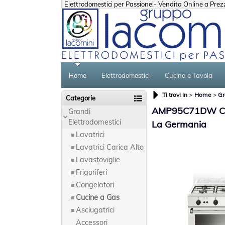
Elettrodomestici per Passione!- Vendita Online a Prezzi
Home
Elettrodomestici
Cucina e Tavola
Ti trovi in
Home
Gr
Categorie
AMP95C71DW Cuci
Grandi
Elettrodomestici
La Germania
Lavatrici
Lavatrici Carica Alto
Lavastoviglie
Frigoriferi
Congelatori
Cucine a Gas
Asciugatrici
Accessori