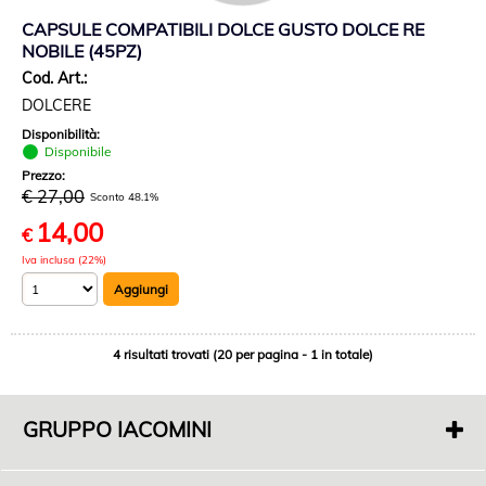
CAPSULE COMPATIBILI DOLCE GUSTO DOLCE RE
NOBILE (45PZ)
Cod. Art.:
DOLCERE
Disponibilità:
Disponibile
Prezzo:
€ 27,00
Sconto 48.1%
14,00
€
Iva inclusa (22%)
4 risultati trovati (20 per pagina - 1 in totale)
GRUPPO IACOMINI
F. di Iacomini Francesco E C. Sas
P.IVA 01718000563