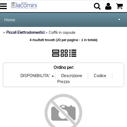
Home
Piccoli Elettrodomestici
Caffè in capsule
>
> Caffè in capsule
Elettrodomestici
Categoria:
Home
Piccoli Elettrodomestici
4 risultati trovati (20 per pagina - 1 in totale)
Marca
Cucina e Tavola
Audio Video Tv
Ordina per:
Forniture per Hotel e Ristoranti
Posate Salvinelli
Servizi
Contatti