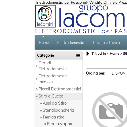
Elettrodomestici per Passione!- Vendita Online a Prezzi
Home
Elettrodomestici
Cucina e Tavola
Ti trovi in
Home
St
Categorie
Grandi
Elettrodomestici
Ordina per:
Elettrodomestici
Incasso
Piccoli Elettrodomestici
Stiro e Cucito
Assi da Stiro
Stendibiancheria
Ferri da stiro
Ferri a vapore