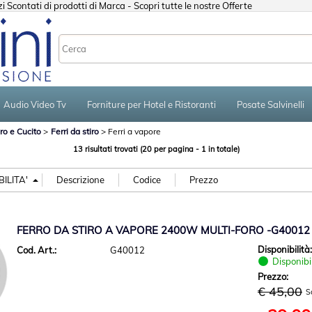
 Scontati di prodotti di Marca - Scopri tutte le nostre Offerte
Sono già registr
Per completare l'ordine in
Audio Video Tv
Forniture per Hotel e Ristoranti
Posate Salvinelli
nome utente e la passwo
clicca sul pulsante "A
iro e Cucito
Ferri da stiro
Ferri a vapore
E-mail:
13 risultati trovati (20 per pagina - 1 in totale)
Password:
FERRO DA STIRO A VAPORE 2400W MULTI-FORO -G40012
Disponibilità
Cod. Art.:
G40012
Hai perso la passw
Disponibi
Prezzo:
€ 45,00
S