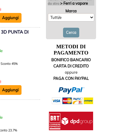
> Ferri a vapore
da stiro
)
Marca
 3D PUNTA DI
:
METODI DI
le
PAGAMENTO
BONIFICO BANCARIO
Sconto 45%
CARTA DI CREDITO
oppure
PAGA CON PAYPAL
)
:
le
conto 23.7%