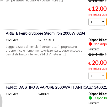
€ 19,90
temperatura regolabile - contenitore [...]
S
12,00
€
Iva inclusa (22%
ARIETE Ferro a vapore Steam Iron 2000W 6234
Disponibilità
Cod. Art.:
6234ARIETE
Non dispo
Leggerezza e dimensioni contenute, impugnatura
Prezzo:
ergonomica e riempimento orizzontale, vapore secco e
€ 34,90
ben distribuito: il ferro 6234 di Ariete si [...]
S
20,00
€
Iva inclusa (22%
FERRO DA STIRO A VAPORE 2500WATT ANTICALC G40021
Disponibilità
Cod. Art.:
G40021
Disponibi
Prezzo: