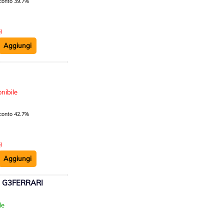
conto 39.7%
)
:
nibile
conto 42.7%
)
 G3FERRARI
:
le