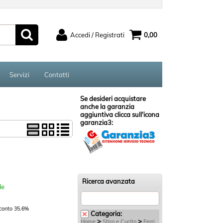
Accedi / Registrati
0,00
ato
Sono un nuovo cliente
serisci il
Se non sei ancora registrato sul
Servizi
Contatti
rd e poi
nostro sito clicca sul pulsante
ccedi"
"Registrati"
Se desideri acquistare
anche la garanzia
aggiuntiva clicca sull'icona
garanzia3:
:
ord?
Ricerca avanzata
le
conto 35.6%
Categoria:
>
>
Home
Stiro e Cucito
Ferri