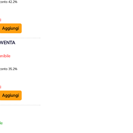
conto 42.2%
)
OWENTA
:
nibile
conto 35.2%
)
:
le