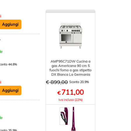
)
A
:
le
AMP95C71DW Cucina a
conto 44.8%
gas Americana 90 cm 5
fuochi forno a gas stipetto
DX Bianca La Germania
€ 899,00
)
Sconto 20.9%
711,00
€
Iva inclusa (22%)
:
le
conto 35.9%