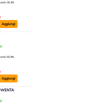
conto 39.3%
)
:
le
conto 50.9%
)
ROWENTA
:
le