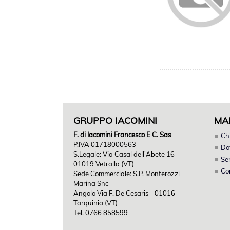
GRUPPO IACOMINI
MA
F. di Iacomini Francesco E C. Sas
Ch
P.IVA 01718000563
Do
S.Legale: Via Casal dell'Abete 16
Ser
01019 Vetralla (VT)
Co
Sede Commerciale: S.P. Monterozzi
Marina Snc
Angolo Via F. De Cesaris - 01016
Tarquinia (VT)
Tel. 0766 858599