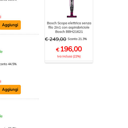
)
Bosch Scopa elettrica senza
filo 2in1 con aspirabriciole
Bosch BBH21621
€ 249,00
Sconto 21.3%
:
196,00
€
le
Iva inclusa (22%)
conto 44.5%
)
:
le