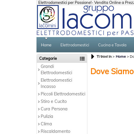
Elettrodomestici per Passione!- Vendita Online a Prezzi
Home
Elettrodomestici
Cucina e Tavola
Ti trovi in
Home
Do
Categorie
Grandi
Dove Siamo
Elettrodomestici
Elettrodomestici
Incasso
Piccoli Elettrodomestici
Stiro e Cucito
Cura Persona
Pulizia
Clima
Riscaldamento