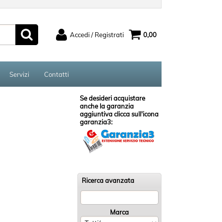
Accedi / Registrati
0,00
ato
Sono un nuovo cliente
serisci il
Se non sei ancora registrato sul
Servizi
Contatti
rd e poi
nostro sito clicca sul pulsante
ccedi"
"Registrati"
Se desideri acquistare
anche la garanzia
aggiuntiva clicca sull'icona
garanzia3:
ord?
Ricerca avanzata
Marca