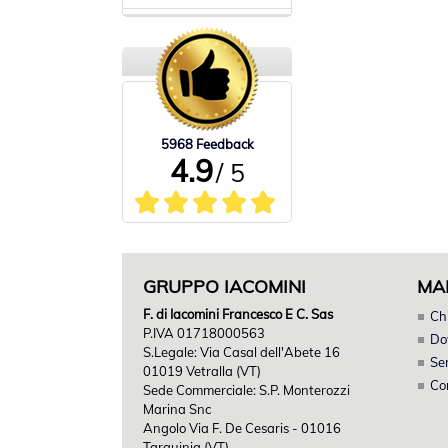
5968 Feedback
4.9
/ 5
GRUPPO IACOMINI
MA
F. di Iacomini Francesco E C. Sas
Ch
P.IVA 01718000563
Do
S.Legale: Via Casal dell'Abete 16
Ser
01019 Vetralla (VT)
Co
Sede Commerciale: S.P. Monterozzi
Marina Snc
Angolo Via F. De Cesaris - 01016
Tarquinia (VT)